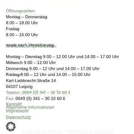
Öffnungszeiten:
Montag – Donnerstag
8.00 – 18.00 Uhr
Freitag
8.00 – 16.00 Uhr
sowie nach Vereinbarung
Telefonische Sprechzeiten:
Montag – Dienstag
9.00 – 12.00 Uhr und 14.00 – 17.00 Uhr
Mittwoch
9.00 – 12.00 Uhr
Donnerstag
9.00 – 12 Uhr und 14.00 – 17.00 Uhr
Freitag
Adresse:
9.00 – 12 Uhr und 14.00 – 15.00 Uhr
Karl-Liebknecht-Straße 14
04107 Leipzig
0049 (0) 341 – 30 10 60 3
Telefon:
Fax:
0049 (0) 341 – 30 10 60 6
Kontakt
Allgemeine Informationen
Impressum
Datenschutz
Designed by Ströller - Webdesign & Branding